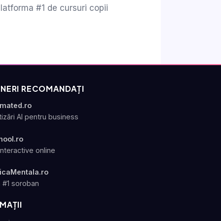
atforma #1 de cursuri copii
NERI RECOMANDAȚI
omated.ro
izări AI pentru business
hool.ro
interactive online
icaMentala.ro
 #1 soroban
MAȚII