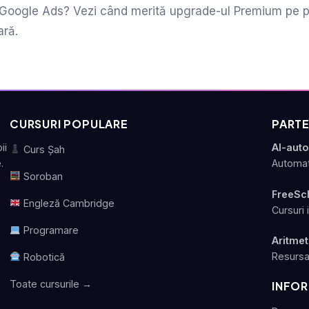
e Google Ads? Vezi când merită upgrade-ul Premium pe pl
ară.
CURSURI POPULARE
PARTE
ii
AI-aut
Curs Șah
.
Automat
Soroban
FreeSc
Engleză Cambridge
Cursuri 
Programare
Aritmet
Resursa
Robotică
Toate cursurile →
INFOR