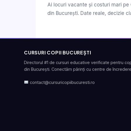
Ai locuri vacante și costuri mari p
din București. Date reale, decizie cl
CURSURI COPII BUCUREȘTI
Directorul #1 de cursuri educative verificate pentru cop
din București. Conectăm părinți cu centre de încredere
contact@cursuricopiibucuresti.ro