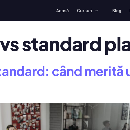
Acasă
Cursuri
Blog
vs standard pl
tandard: când merită