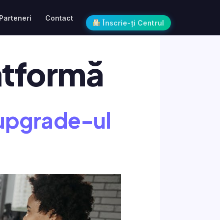
Parteneri
Contact
Înscrie-ți Centrul
atformă
 upgrade-ul