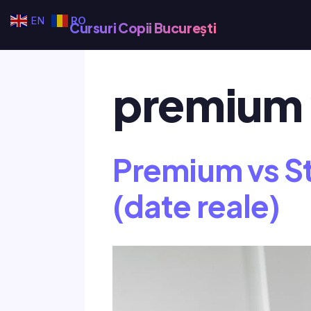
Sari
EN
RO
Cursuri Copii București
la
conținut
premium 
Premium vs S
(date reale)