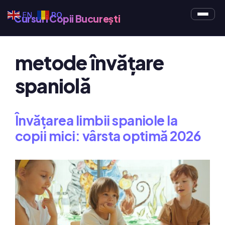
Sari
EN
RO
Cursuri Copii București
la
conținut
metode învățare
spaniolă
Învățarea limbii spaniole la
copii mici: vârsta optimă 2026