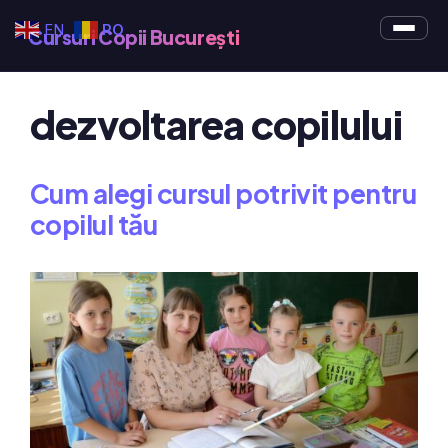
Sari
EN
RO
Cursuri Copii București
la
conținut
dezvoltarea copilului
Cum alegi cursul potrivit pentru
copilul tău