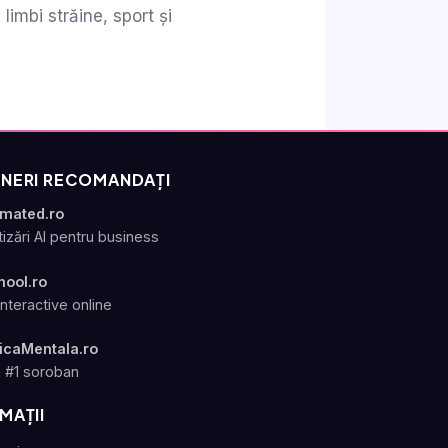
limbi străine, sport și
NERI RECOMANDAȚI
omated.ro
izări AI pentru business
hool.ro
interactive online
icaMentala.ro
 #1 soroban
MAȚII