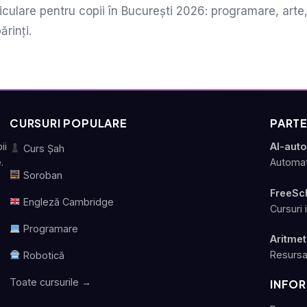
iculare pentru copii în București 2026: programare, arte, 
rinți.
CURSURI POPULARE
PARTE
ii
AI-aut
Curs Șah
.
Automat
Soroban
FreeSc
Engleză Cambridge
Cursuri 
Programare
Aritmet
Resursa
Robotică
Toate cursurile →
INFOR