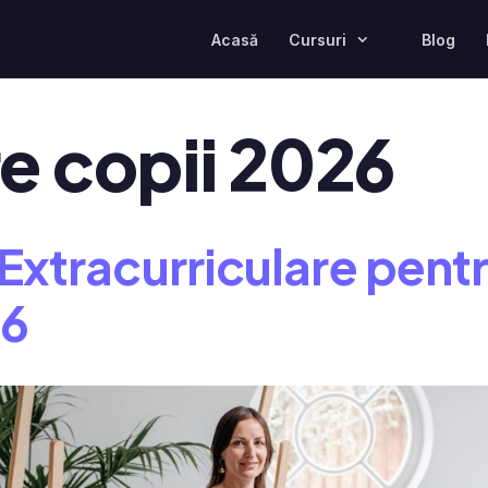
Acasă
Cursuri
Blog
e copii 2026
 Extracurriculare pentr
26