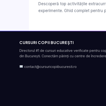
Descoperă top activitățile extracurr
experimente. Ghid complet pentru pă
CURSURI COPII BUCUREȘTI
Directorul #1 de cursuri educative verificate pentru cop
din București. Conectăm părinți cu centre de încredere
contact@cursuricopiibucuresti.ro