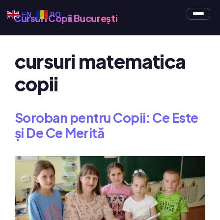
Sari
EN
RO
Cursuri Copii București
la
conținut
cursuri matematica
copii
Soroban pentru Copii: Ce Este
și De Ce Merită