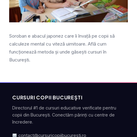
Soroban e abacul japonez care îi învață pe copii să
calculeze mental cu viteză uimitoare. Află cum
funcționează metoda și unde găsești cursuri în
București.
CURSURI COPII BUCUREȘTI
Directorul #1 de cursuri educative verificate pentru
copii din București. Conectăm părinți cu centre de
încredere.
contact@cursuricopiibucuresti.ro