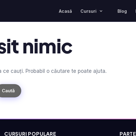
Acasă
Cursuri
Blog
it nimic
e cauți. Probabil o căutare te poate ajuta.
CURSURI POPULARE
PARTE