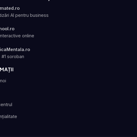
omated.ro
izări AI pentru business
hool.ro
interactive online
icaMentala.ro
 #1 soroban
MAȚII
noi
centrul
țialitate