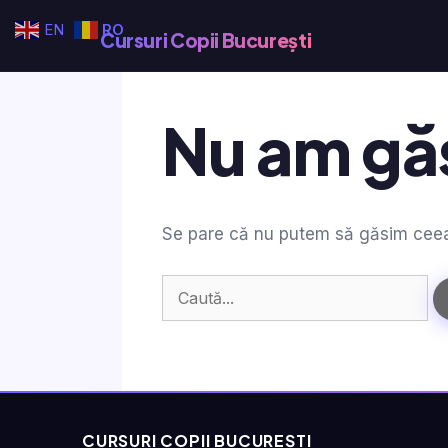
Sari
EN
RO
Cursuri Copii București
la
conținut
Nu am găs
Se pare că nu putem să găsim ceea c
Caută
după:
CURSURI COPII BUCUREȘTI