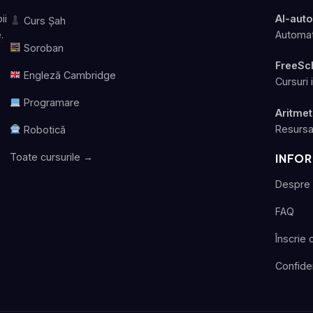
ii
AI-aut
Curs Șah
.
Automat
Soroban
FreeSc
Engleză Cambridge
Cursuri 
Programare
Aritmet
Resursa
Robotică
Toate cursurile →
INFOR
Despre 
FAQ
Înscrie 
Confiden