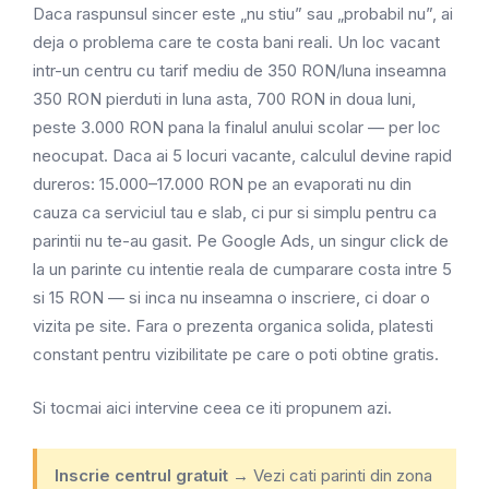
Daca raspunsul sincer este „nu stiu” sau „probabil nu”, ai
deja o problema care te costa bani reali. Un loc vacant
intr-un centru cu tarif mediu de 350 RON/luna inseamna
350 RON pierduti in luna asta, 700 RON in doua luni,
peste 3.000 RON pana la finalul anului scolar — per loc
neocupat. Daca ai 5 locuri vacante, calculul devine rapid
dureros: 15.000–17.000 RON pe an evaporati nu din
cauza ca serviciul tau e slab, ci pur si simplu pentru ca
parintii nu te-au gasit. Pe Google Ads, un singur click de
la un parinte cu intentie reala de cumparare costa intre 5
si 15 RON — si inca nu inseamna o inscriere, ci doar o
vizita pe site. Fara o prezenta organica solida, platesti
constant pentru vizibilitate pe care o poti obtine gratis.
Si tocmai aici intervine ceea ce iti propunem azi.
Inscrie centrul gratuit →
Vezi cati parinti din zona