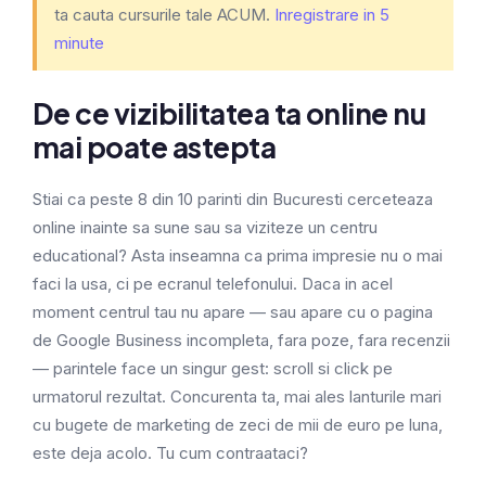
ta cauta cursurile tale ACUM.
Inregistrare in 5
minute
De ce vizibilitatea ta online nu
mai poate astepta
Stiai ca peste 8 din 10 parinti din Bucuresti cerceteaza
online inainte sa sune sau sa viziteze un centru
educational? Asta inseamna ca prima impresie nu o mai
faci la usa, ci pe ecranul telefonului. Daca in acel
moment centrul tau nu apare — sau apare cu o pagina
de Google Business incompleta, fara poze, fara recenzii
— parintele face un singur gest: scroll si click pe
urmatorul rezultat. Concurenta ta, mai ales lanturile mari
cu bugete de marketing de zeci de mii de euro pe luna,
este deja acolo. Tu cum contraataci?