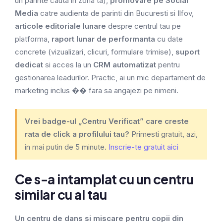
un parinte cauta in zona ta),
promovare pe Social
Media
catre audienta de parinti din Bucuresti si Ilfov,
articole editoriale lunare
despre centrul tau pe
platforma,
raport lunar de performanta
cu date
concrete (vizualizari, clicuri, formulare trimise),
suport
dedicat
si acces la un
CRM automatizat
pentru
gestionarea leadurilor. Practic, ai un mic departament de
marketing inclus �� fara sa angajezi pe nimeni.
Vrei badge-ul „Centru Verificat” care creste
rata de click a profilului tau?
Primesti gratuit, azi,
in mai putin de 5 minute.
Inscrie-te gratuit aici
Ce s-a intamplat cu un centru
similar cu al tau
Un centru de dans si miscare pentru copii din