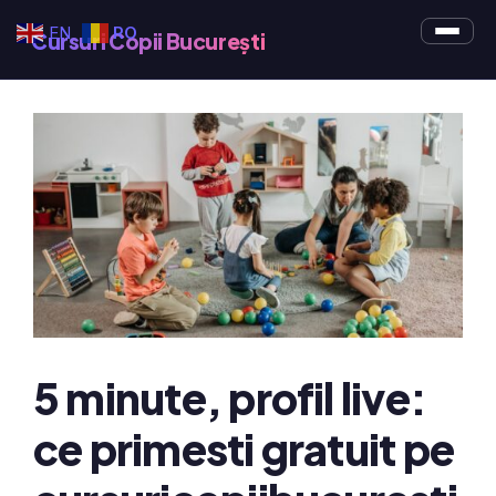
Sari
EN
RO
Cursuri Copii București
la
conținut
5 minute, profil live:
ce primesti gratuit pe